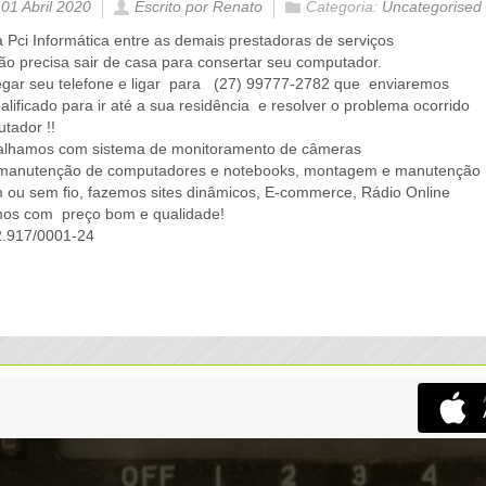
 01 Abril 2020
Escrito por Renato
Categoria:
Uncategorised
a Pci Informática entre as demais prestadoras de serviços
ão precisa sair de casa para consertar seu computador.
gar seu telefone e ligar
para
(27) 99777-2782 que
enviaremos
alificado para ir até a sua residência
e resolver o problema ocorrido
tador !!
lhamos com sistema de monitoramento de câmeras
manutenção de computadores e notebooks, montagem e manutenção
 ou sem fio, fazemos sites dinâmicos, E-commerce, Rádio Online
amos com
preço bom e qualidade!
.917/0001-24