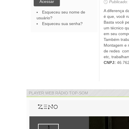
Acessar
Publicado:
A diferença d
Esqueceu seu nome de
é que, você n
usuário?
Basta você pe
Esqueceu sua senha?
um técnico qu
em seu compu
Também traba
Montagem e 
de redes
com
etc, trabalh
CNPJ:
46.762
PLAYER WEB RÁDIO TOP-SOM