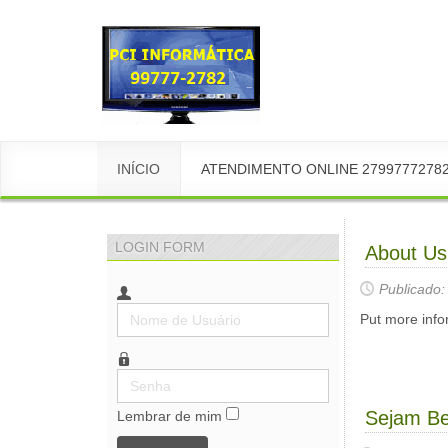
INÍCIO
ATENDIMENTO ONLINE 2799777278
LOGIN FORM
About Us
Publicado:
Nome
Put more info
de
Usuário
Senha
Sejam B
Lembrar de mim